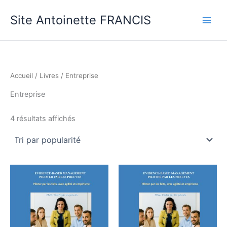
Aller
Site Antoinette FRANCIS
au
contenu
Accueil
/
Livres
/ Entreprise
Entreprise
Trié
4 résultats affichés
par
note
moyenne