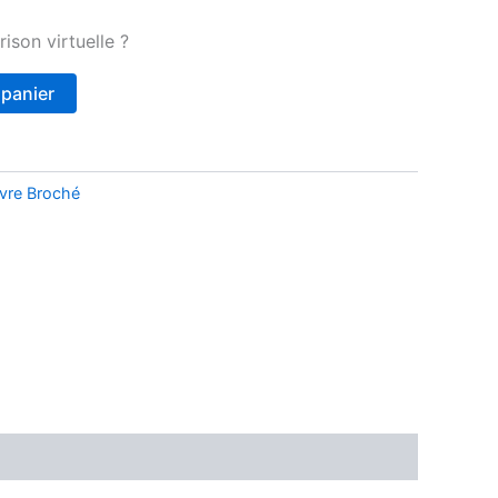
ison virtuelle ?
 panier
ivre Broché